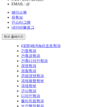
EMAIL :
@
페이스북
유튜브
인스타그램
네이버블로그
학과 홈페이지
(대명)레저&리조트학과
간호학과
건축공학과
건축디자인학과
경영학과
경찰학과
관광경영학과
국제융합학부
국제학부
군사학과
디자인학과
물리치료학과
보건행정학과