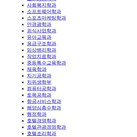
사회복지학과
소프트웨어학과
스포츠마케팅학과
안경광학과
외식사업학과
유아교육과
응급구조학과
임상병리학과
작업치료학과
중등특수교육학과
체육학과
치기공학과
치위생학부
컴퓨터공학과
토목공학과
항공서비스학과
해양심층수학과
행정학과
호텔경영학과
호텔관광경영학과
호텔조리학과