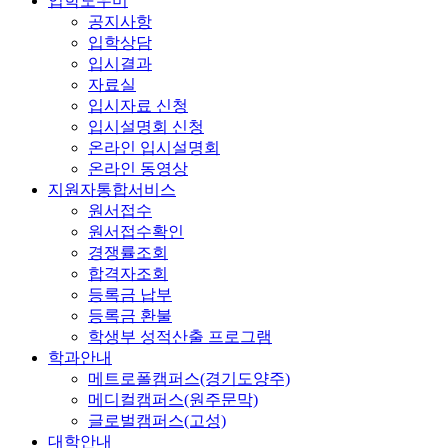
입학도우미
공지사항
입학상담
입시결과
자료실
입시자료 신청
입시설명회 신청
온라인 입시설명회
온라인 동영상
지원자통합서비스
원서접수
원서접수확인
경쟁률조회
합격자조회
등록금 납부
등록금 환불
학생부 성적산출 프로그램
학과안내
메트로폴캠퍼스(경기도양주)
메디컬캠퍼스(원주문막)
글로벌캠퍼스(고성)
대학안내