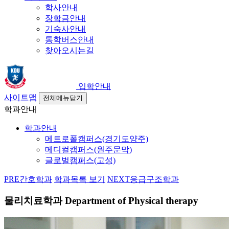
학사안내
장학금안내
기숙사안내
통학버스안내
찾아오시는길
입학안내
사이트맵
전체메뉴닫기
학과안내
학과안내
메트로폴캠퍼스(경기도양주)
메디컬캠퍼스(원주문막)
글로벌캠퍼스(고성)
PRE
간호학과
학과목록 보기
NEXT
응급구조학과
물리치료학과
Department of Physical therapy