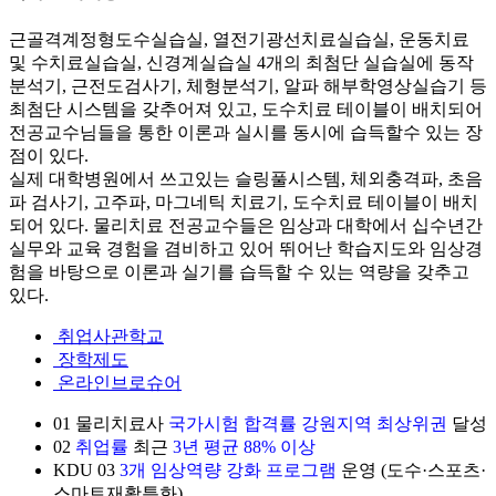
근골격계정형도수실습실, 열전기광선치료실습실, 운동치료
및 수치료실습실, 신경계실습실 4개의 최첨단 실습실에 동작
분석기, 근전도검사기, 체형분석기, 알파 해부학영상실습기 등
최첨단 시스템을 갖추어져 있고, 도수치료 테이블이 배치되어
전공교수님들을 통한 이론과 실시를 동시에 습득할수 있는 장
점이 있다.
실제 대학병원에서 쓰고있는 슬링풀시스템, 체외충격파, 초음
파 검사기, 고주파, 마그네틱 치료기, 도수치료 테이블이 배치
되어 있다. 물리치료 전공교수들은 임상과 대학에서 십수년간
실무와 교육 경험을 겸비하고 있어 뛰어난 학습지도와 임상경
험을 바탕으로 이론과 실기를 습득할 수 있는 역량을 갖추고
있다.
취업사관학교
장학제도
온라인브로슈어
01
물리치료사
국가시험 합격률 강원지역 최상위권
달성
02
취업률
최근
3년 평균 88% 이상
KDU
03
3개 임상역량 강화 프로그램
운영 (도수·스포츠·
스마트재활특화)