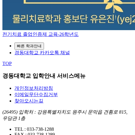
전기치료 졸업인증제 교육-26학년도
빠른 학과안내
경동대학교 카카오톡 채널
TOP
경동대학교 입학안내 서비스메뉴
개인정보처리방침
이메일무단수집거부
찾아오시는길
(26495) 입학처 : 강원특별자치도 원주시 문막읍 견훤로 815,
우당관 1층
TEL :
033-738-1288
FAX :
033-738-1289