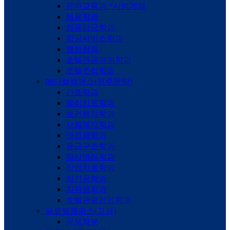
유아교육과 *사범계열
체육학과
컴퓨터공학과
항공서비스학과
행정학과
호텔관광경영학과
호텔조리학과
메디컬캠퍼스(원주문막)
간호학과
물리치료학과
보건행정학과
사회복지학과
안경광학과
응급구조학과
임상병리학과
작업치료학과
치기공학과
치위생학과
호텔관광경영학과
글로벌캠퍼스(고성)
국제학부