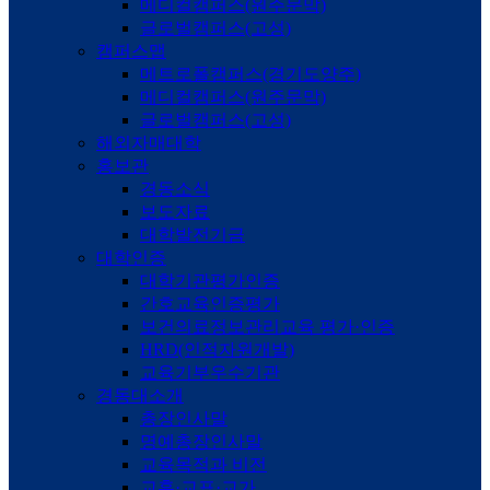
메디컬캠퍼스(원주문막)
글로벌캠퍼스(고성)
캠퍼스맵
메트로폴캠퍼스(경기도양주)
메디컬캠퍼스(원주문막)
글로벌캠퍼스(고성)
해외자매대학
홍보관
경동소식
보도자료
대학발전기금
대학인증
대학기관평가인증
간호교육인증평가
보건의료정보관리교육 평가·인증
HRD(인적자원개발)
교육기부우수기관
경동대소개
총장인사말
명예총장인사말
교육목적과 비전
교훈·교표·교가