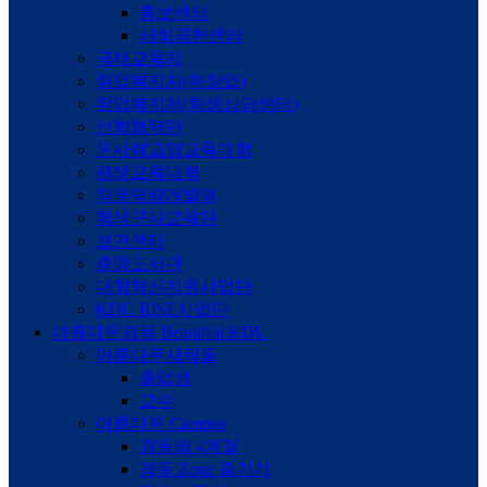
홍보센터
사회공헌센터
국제교육처
취업복지처(취창업)
취업복지처(학생상담센터)
산학협력단
온사람교양교육대학
평생교육대학
직무역량개발원
학생군사교육단
보건센터
중앙도서관
대학혁신지원사업단
KDU RISE사업단
아름다운경동
Beautiful KDU
아름다운사람들
졸업생
교수
아름다운 Campus
경동의 4계절
경동 Zone 즐기기