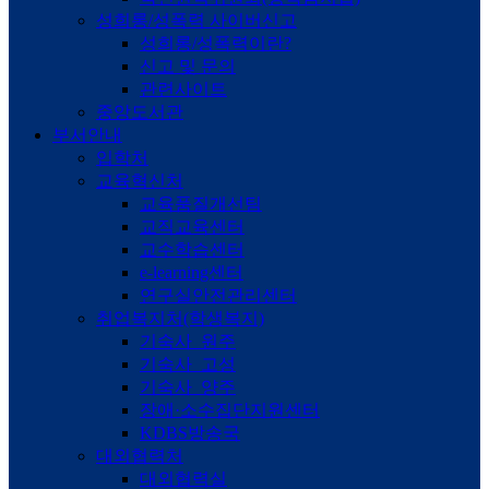
성희롱/성폭력 사이버신고
성희롱/성폭력이란?
신고 및 문의
관련사이트
중앙도서관
부서안내
입학처
교육혁신처
교육품질개선팀
교직교육센터
교수학습센터
e-learning센터
연구실안전관리센터
취업복지처(학생복지)
기숙사_원주
기숙사_고성
기숙사_양주
장애·소수집단지원센터
KDBS방송국
대외협력처
대외협력실