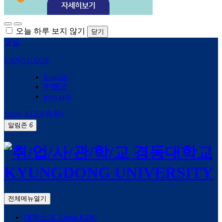
오늘 하루 보지 않기
닫기
포털
LANGUAGE
English
中國語
русский
Study KDU(유학)
알림존
6
전체메뉴열기
대학소개
About KDU