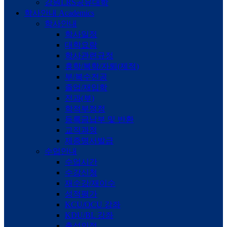
강원LRS공유대학
학사안내
Academics
학사안내
학사일정
대학요람
학사관련규정
휴학/복학/자퇴(제적)
부/복수전공
졸업/재입학
전과(부)
학적부정정
등록금납부 및 반환
교직과정
제증명서발급
수업안내
수업시간
수강신청
재수강/재이수
성적평가
KCU/OCU 강좌
KDU/BL 강좌
출석인정