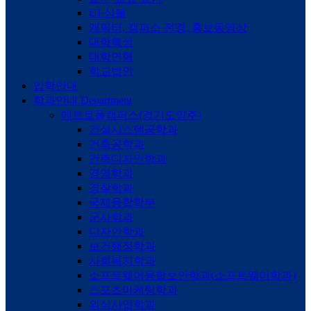
UI·심볼
캐릭터, 캠퍼스 전경, 홍보동영상
대학특성
대학연혁
학교법인
입학안내
학과안내
Department
메트로폴캠퍼스(경기도양주)
건설시스템공학과
건축공학과
건축디자인학과
경영학과
경찰학과
국제융합학부
군사학과
디자인학과
보건행정학과
사회복지학과
소프트웨어융합보안학과(소프트웨어학과)
스포츠마케팅학과
외식사업학과