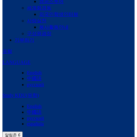
캠퍼스투어
세계화경동
외국인학생인터뷰
사랑실천
봉사활동안내
구성원광장
기부하기
포털
LANGUAGE
English
中國語
русский
Study KDU(유학)
English
中國語
русский
española
알림존
6