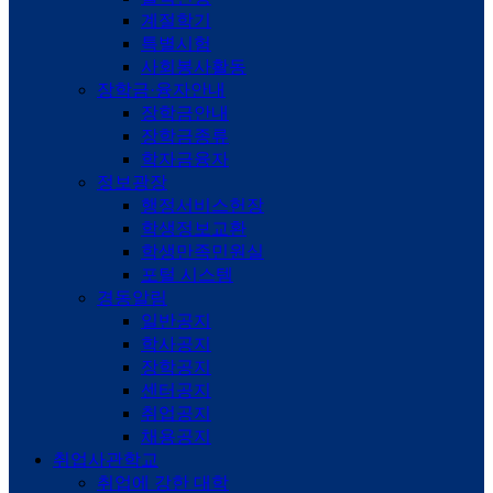
계절학기
특별시험
사회봉사활동
장학금·융자안내
장학금안내
장학금종류
학자금융자
정보광장
행정서비스헌장
학생정보교환
학생만족민원실
포털 시스템
경동알림
일반공지
학사공지
장학공지
센터공지
취업공지
채용공지
취업사관학교
취업에 강한 대학