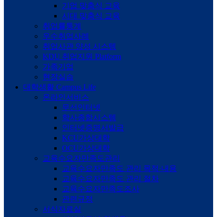
기업 맞춤식 교육
시대 맞춤식 교육
취업률통계
우수취업사례
취업사관 양성 시스템
KDU 취업지원 Platform
가족기업
현장실습
대학생활
Campus Life
온라인서비스
무선인터넷
학사종합시스템
인터넷증명서발급
KCU가상대학
OCU가상대학
교육수요자만족도관리
교육수요자만족도 관리 목적·내용
교육수요자만족도 관리 절차
교육수요자만족도조사
관련규정
서식자료실