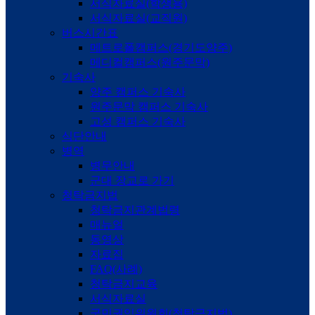
서식자료실(학생용)
서식자료실(교직원)
버스시간표
메트로폴캠퍼스(경기도양주)
메디컬캠퍼스(원주문막)
기숙사
양주 캠퍼스 기숙사
원주문막 캠퍼스 기숙사
고성 캠퍼스 기숙사
식단안내
병역
병무안내
군대 장교로 가기
청탁금지법
청탁금지관계법령
매뉴얼
동영상
자료집
FAQ(사례)
청탁금지교육
서식자료실
국민권익위원회(청탁금지법)