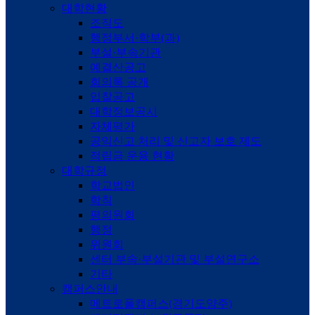
대학현황
조직도
행정부서·학부(과)
부설·부속기관
예결산공고
회의록 공개
입찰공고
대학정보공시
자체평가
공익신고 처리 및 신고자 보호 제도
적립금 운용 현황
대학규정
학교법인
학칙
평의원회
행정
위원회
센터 부속·부설기관 및 부설연구소
기타
캠퍼스안내
메트로폴캠퍼스(경기도양주)