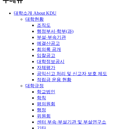
주메뉴
대학소개
About KDU
대학현황
조직도
행정부서·학부(과)
부설·부속기관
예결산공고
회의록 공개
입찰공고
대학정보공시
자체평가
공익신고 처리 및 신고자 보호 제도
적립금 운용 현황
대학규정
학교법인
학칙
평의원회
행정
위원회
센터 부속·부설기관 및 부설연구소
기타