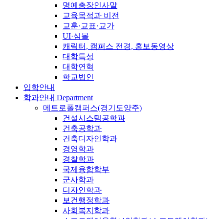
명예총장인사말
교육목적과 비전
교훈·교표·교가
UI·심볼
캐릭터, 캠퍼스 전경, 홍보동영상
대학특성
대학연혁
학교법인
입학안내
학과안내
Department
메트로폴캠퍼스(경기도양주)
건설시스템공학과
건축공학과
건축디자인학과
경영학과
경찰학과
국제융합학부
군사학과
디자인학과
보건행정학과
사회복지학과