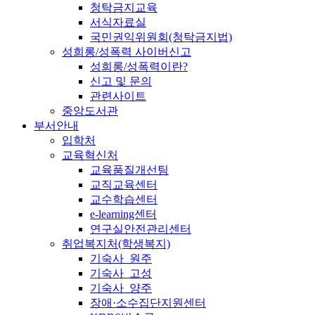
청탁금지교육
서식자료실
국민권익위원회(청탁금지법)
성희롱/성폭력 사이버신고
성희롱/성폭력이란?
신고 및 문의
관련사이트
중앙도서관
부서안내
입학처
교육혁신처
교육품질개선팀
교직교육센터
교수학습센터
e-learning센터
연구실안전관리센터
취업복지처(학생복지)
기숙사_원주
기숙사_고성
기숙사_양주
장애·소수집단지원센터