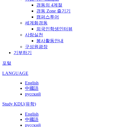
경동의 4계절
경동 Zone 즐기기
캠퍼스투어
세계화경동
외국인학생인터뷰
사랑실천
봉사활동안내
구성원광장
기부하기
포털
LANGUAGE
English
中國語
русский
Study KDU(유학)
English
中國語
русский