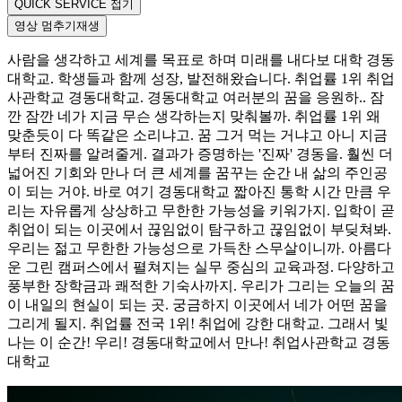
QUICK SERVICE 접기
영상
멈추기
재생
사람을 생각하고 세계를 목표로 하며 미래를 내다보 대학 경동
대학교. 학생들과 함께 성장, 발전해왔습니다. 취업률 1위 취업
사관학교 경동대학교. 경동대학교 여러분의 꿈을 응원하.. 잠
깐 잠깐 네가 지금 무슨 생각하는지 맞춰볼까. 취업률 1위 왜
맞춘듯이 다 똑같은 소리냐고. 꿈 그거 먹는 거냐고 아니 지금
부터 진짜를 알려줄게. 결과가 증명하는 '진짜' 경동을. 훨씬 더
넓어진 기회와 만나 더 큰 세계를 꿈꾸는 순간 내 삶의 주인공
이 되는 거야. 바로 여기 경동대학교 짧아진 통학 시간 만큼 우
리는 자유롭게 상상하고 무한한 가능성을 키워가지. 입학이 곧
취업이 되는 이곳에서 끊임없이 탐구하고 끊임없이 부딪쳐봐.
우리는 젊고 무한한 가능성으로 가득찬 스무살이니까. 아름다
운 그린 캠퍼스에서 펼쳐지는 실무 중심의 교육과정. 다양하고
풍부한 장학금과 쾌적한 기숙사까지. 우리가 그리는 오늘의 꿈
이 내일의 현실이 되는 곳. 궁금하지 이곳에서 네가 어떤 꿈을
그리게 될지. 취업률 전국 1위! 취업에 강한 대학교. 그래서 빛
나는 이 순간! 우리! 경동대학교에서 만나! 취업사관학교 경동
대학교