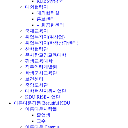
KDBS방송국
대외협력처
대외협력실
홍보센터
사회공헌센터
국제교육처
취업복지처(취창업)
취업복지처(학생상담센터)
산학협력단
온사람교양교육대학
평생교육대학
직무역량개발원
학생군사교육단
보건센터
중앙도서관
대학혁신지원사업단
KDU RISE사업단
아름다운경동
Beautiful KDU
아름다운사람들
졸업생
교수
아름다운 Campus