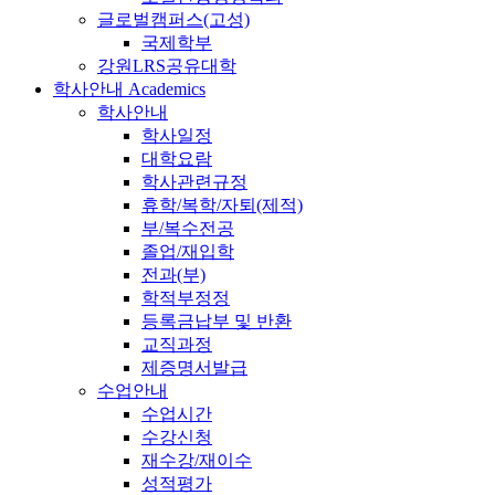
글로벌캠퍼스(고성)
국제학부
강원LRS공유대학
학사안내
Academics
학사안내
학사일정
대학요람
학사관련규정
휴학/복학/자퇴(제적)
부/복수전공
졸업/재입학
전과(부)
학적부정정
등록금납부 및 반환
교직과정
제증명서발급
수업안내
수업시간
수강신청
재수강/재이수
성적평가