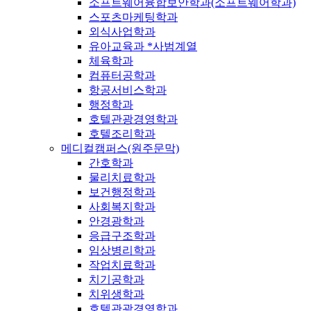
소프트웨어융합보안학과(소프트웨어학과)
스포츠마케팅학과
외식사업학과
유아교육과 *사범계열
체육학과
컴퓨터공학과
항공서비스학과
행정학과
호텔관광경영학과
호텔조리학과
메디컬캠퍼스(원주문막)
간호학과
물리치료학과
보건행정학과
사회복지학과
안경광학과
응급구조학과
임상병리학과
작업치료학과
치기공학과
치위생학과
호텔관광경영학과