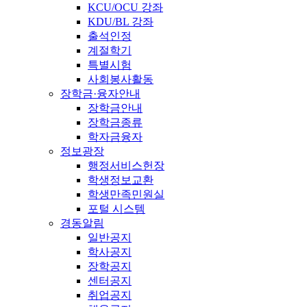
KCU/OCU 강좌
KDU/BL 강좌
출석인정
계절학기
특별시험
사회봉사활동
장학금·융자안내
장학금안내
장학금종류
학자금융자
정보광장
행정서비스헌장
학생정보교환
학생만족민원실
포털 시스템
경동알림
일반공지
학사공지
장학공지
센터공지
취업공지