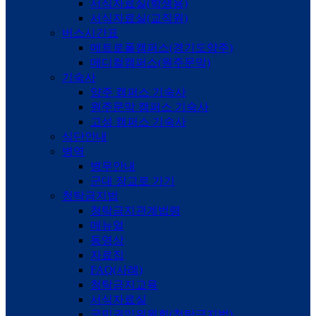
서식자료실(학생용)
서식자료실(교직원)
버스시간표
메트로폴캠퍼스(경기도양주)
메디컬캠퍼스(원주문막)
기숙사
양주 캠퍼스 기숙사
원주문막 캠퍼스 기숙사
고성 캠퍼스 기숙사
식단안내
병역
병무안내
군대 장교로 가기
청탁금지법
청탁금지관계법령
매뉴얼
동영상
자료집
FAQ(사례)
청탁금지교육
서식자료실
국민권익위원회(청탁금지법)