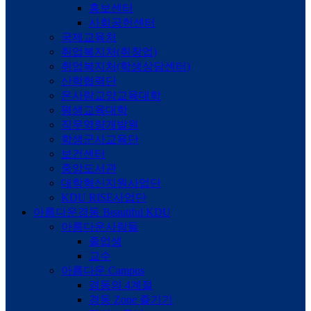
홍보센터
사회공헌센터
국제교육처
취업복지처(취창업)
취업복지처(학생상담센터)
산학협력단
온사람교양교육대학
평생교육대학
직무역량개발원
학생군사교육단
보건센터
중앙도서관
대학혁신지원사업단
KDU RISE사업단
아름다운경동
Beautiful KDU
아름다운사람들
졸업생
교수
아름다운 Campus
경동의 4계절
경동 Zone 즐기기