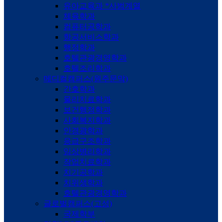
유아교육과 *사범계열
체육학과
컴퓨터공학과
항공서비스학과
행정학과
호텔관광경영학과
호텔조리학과
메디컬캠퍼스(원주문막)
간호학과
물리치료학과
보건행정학과
사회복지학과
안경광학과
응급구조학과
임상병리학과
작업치료학과
치기공학과
치위생학과
호텔관광경영학과
글로벌캠퍼스(고성)
국제학부