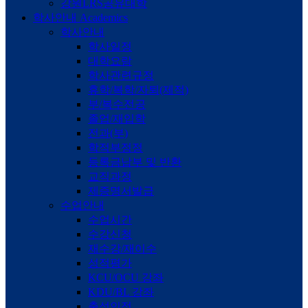
강원LRS공유대학
학사안내
Academics
학사안내
학사일정
대학요람
학사관련규정
휴학/복학/자퇴(제적)
부/복수전공
졸업/재입학
전과(부)
학적부정정
등록금납부 및 반환
교직과정
제증명서발급
수업안내
수업시간
수강신청
재수강/재이수
성적평가
KCU/OCU 강좌
KDU/BL 강좌
출석인정