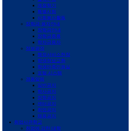
계절학기
특별시험
사회봉사활동
장학금·융자안내
장학금안내
장학금종류
학자금융자
정보광장
행정서비스헌장
학생정보교환
학생만족민원실
포털 시스템
경동알림
일반공지
학사공지
장학공지
센터공지
취업공지
채용공지
취업사관학교
취업에 강한 대학