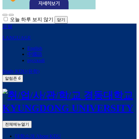
오늘 하루 보지 않기
닫기
포털
LANGUAGE
English
中國語
русский
Study KDU(유학)
알림존
6
전체메뉴열기
대학소개
About KDU