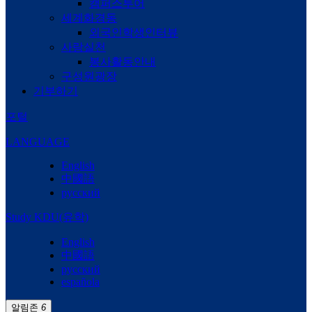
캠퍼스투어
세계화경동
외국인학생인터뷰
사랑실천
봉사활동안내
구성원광장
기부하기
포털
LANGUAGE
English
中國語
русский
Study KDU(유학)
English
中國語
русский
española
알림존
6