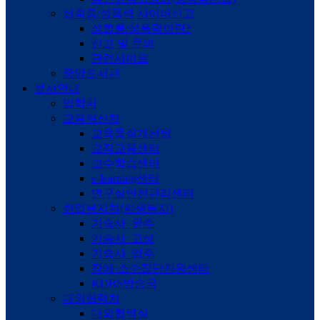
성희롱/성폭력 사이버신고
성희롱/성폭력이란?
신고 및 문의
관련사이트
중앙도서관
부서안내
입학처
교육혁신처
교육품질개선팀
교직교육센터
교수학습센터
e-learning센터
연구실안전관리센터
취업복지처(학생복지)
기숙사_원주
기숙사_고성
기숙사_양주
장애·소수집단지원센터
KDBS방송국
대외협력처
대외협력실