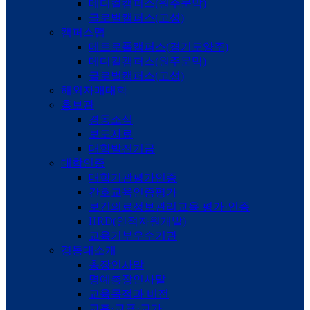
메디컬캠퍼스(원주문막)
글로벌캠퍼스(고성)
캠퍼스맵
메트로폴캠퍼스(경기도양주)
메디컬캠퍼스(원주문막)
글로벌캠퍼스(고성)
해외자매대학
홍보관
경동소식
보도자료
대학발전기금
대학인증
대학기관평가인증
간호교육인증평가
보건의료정보관리교육 평가·인증
HRD(인적자원개발)
교육기부우수기관
경동대소개
총장인사말
명예총장인사말
교육목적과 비전
교훈·교표·교가