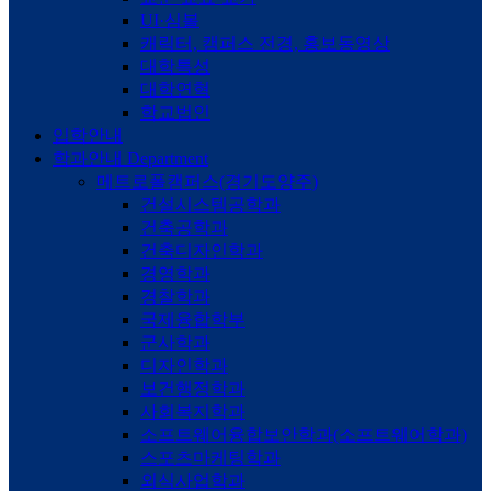
UI·심볼
캐릭터, 캠퍼스 전경, 홍보동영상
대학특성
대학연혁
학교법인
입학안내
학과안내
Department
메트로폴캠퍼스(경기도양주)
건설시스템공학과
건축공학과
건축디자인학과
경영학과
경찰학과
국제융합학부
군사학과
디자인학과
보건행정학과
사회복지학과
소프트웨어융합보안학과(소프트웨어학과)
스포츠마케팅학과
외식사업학과