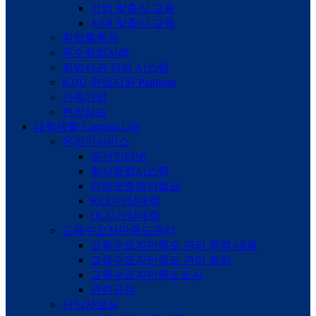
기업 맞춤식 교육
시대 맞춤식 교육
취업률통계
우수취업사례
취업사관 양성 시스템
KDU 취업지원 Platform
가족기업
현장실습
대학생활
Campus Life
온라인서비스
무선인터넷
학사종합시스템
인터넷증명서발급
KCU가상대학
OCU가상대학
교육수요자만족도관리
교육수요자만족도 관리 목적·내용
교육수요자만족도 관리 절차
교육수요자만족도조사
관련규정
서식자료실