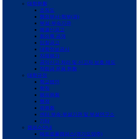
대학현황
조직도
행정부서·학부(과)
부설·부속기관
예결산공고
회의록 공개
입찰공고
대학정보공시
자체평가
공익신고 처리 및 신고자 보호 제도
적립금 운용 현황
대학규정
학교법인
학칙
평의원회
행정
위원회
센터 부속·부설기관 및 부설연구소
기타
캠퍼스안내
메트로폴캠퍼스(경기도양주)