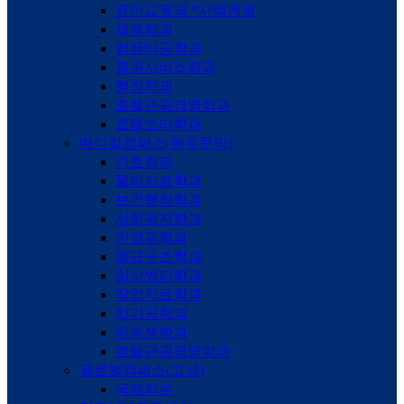
유아교육과 *사범계열
체육학과
컴퓨터공학과
항공서비스학과
행정학과
호텔관광경영학과
호텔조리학과
메디컬캠퍼스(원주문막)
간호학과
물리치료학과
보건행정학과
사회복지학과
안경광학과
응급구조학과
임상병리학과
작업치료학과
치기공학과
치위생학과
호텔관광경영학과
글로벌캠퍼스(고성)
국제학부