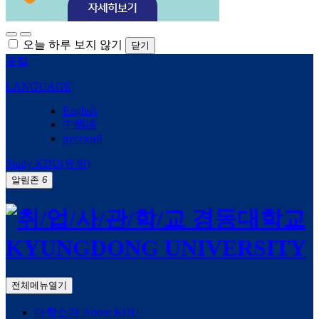
오늘 하루 보지 않기
닫기
포털
LANGUAGE
English
中國語
русский
Study KDU(유학)
알림존
6
전체메뉴열기
대학소개
About KDU