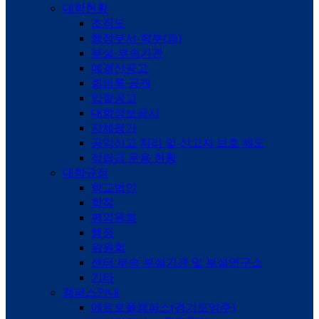
대학현황
조직도
행정부서·학부(과)
부설·부속기관
예결산공고
회의록 공개
입찰공고
대학정보공시
자체평가
공익신고 처리 및 신고자 보호 제도
적립금 운용 현황
대학규정
학교법인
학칙
평의원회
행정
위원회
센터 부속·부설기관 및 부설연구소
기타
캠퍼스안내
메트로폴캠퍼스(경기도양주)