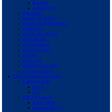
홍보센터
사회공헌센터
국제교육처
취업복지처(취창업)
취업복지처(학생상담센터)
산학협력단
온사람교양교육대학
평생교육대학
직무역량개발원
학생군사교육단
보건센터
중앙도서관
대학혁신지원사업단
KDU RISE사업단
아름다운경동
Beautiful KDU
아름다운사람들
졸업생
교수
아름다운 Campus
경동의 4계절
경동 Zone 즐기기