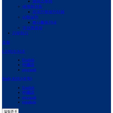
캠퍼스투어
세계화경동
외국인학생인터뷰
사랑실천
봉사활동안내
구성원광장
기부하기
포털
LANGUAGE
English
中國語
русский
Study KDU(유학)
English
中國語
русский
española
알림존
6