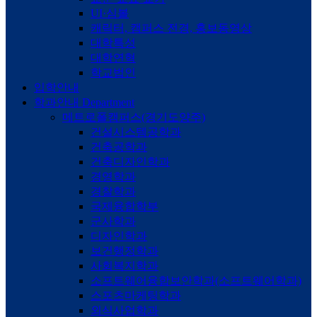
UI·심볼
캐릭터, 캠퍼스 전경, 홍보동영상
대학특성
대학연혁
학교법인
입학안내
학과안내
Department
메트로폴캠퍼스(경기도양주)
건설시스템공학과
건축공학과
건축디자인학과
경영학과
경찰학과
국제융합학부
군사학과
디자인학과
보건행정학과
사회복지학과
소프트웨어융합보안학과(소프트웨어학과)
스포츠마케팅학과
외식사업학과