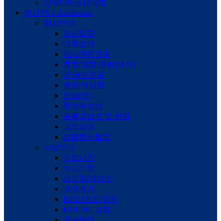
강원LRS공유대학
학사안내
Academics
학사안내
학사일정
대학요람
학사관련규정
휴학/복학/자퇴(제적)
부/복수전공
졸업/재입학
전과(부)
학적부정정
등록금납부 및 반환
교직과정
제증명서발급
수업안내
수업시간
수강신청
재수강/재이수
성적평가
KCU/OCU 강좌
KDU/BL 강좌
출석인정