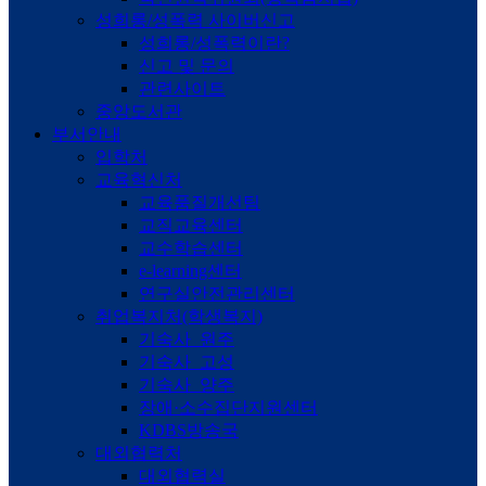
성희롱/성폭력 사이버신고
성희롱/성폭력이란?
신고 및 문의
관련사이트
중앙도서관
부서안내
입학처
교육혁신처
교육품질개선팀
교직교육센터
교수학습센터
e-learning센터
연구실안전관리센터
취업복지처(학생복지)
기숙사_원주
기숙사_고성
기숙사_양주
장애·소수집단지원센터
KDBS방송국
대외협력처
대외협력실