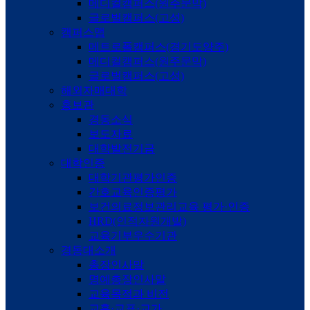
메디컬캠퍼스(원주문막)
글로벌캠퍼스(고성)
캠퍼스맵
메트로폴캠퍼스(경기도양주)
메디컬캠퍼스(원주문막)
글로벌캠퍼스(고성)
해외자매대학
홍보관
경동소식
보도자료
대학발전기금
대학인증
대학기관평가인증
간호교육인증평가
보건의료정보관리교육 평가·인증
HRD(인적자원개발)
교육기부우수기관
경동대소개
총장인사말
명예총장인사말
교육목적과 비전
교훈·교표·교가