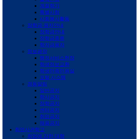
계절학기
특별시험
사회봉사활동
장학금·융자안내
장학금안내
장학금종류
학자금융자
정보광장
행정서비스헌장
학생정보교환
학생만족민원실
포털 시스템
경동알림
일반공지
학사공지
장학공지
센터공지
취업공지
채용공지
취업사관학교
취업에 강한 대학