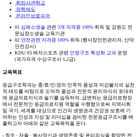
취업사관학교
장학제도
온라인브로슈어
01
심폐소생술
관련
3개 자격증 100%
취득 및 강원도 전
문심장소생술 교육기관
02
안전관련 자격증 100%
취득 (행사장안전관리자, 산악
안전강사)
KDU
03
레저스포츠 관련
인명구조 특성화 교과
운영
(국가자격 수상구조사 1,2급)
교육목표
응급구조학과는 충/효/인/경의 민족적 품성과 자강불식의 실천
적 태도를 바탕으로 도덕적 품성과 전문직 윤리의식의 토대위
에 응급의료지식과 술기를 습득하여, 급변하는 응급의료현장
에서 전문적인 응급의료지원 역할을 수행함으로써 지역사회
및 국가, 세계를 대상으로 인간의 생명권과 건강권 보호에 기
여하는 인성과 지성 및 리더십을 겸비한 전문응급구조사를 배
출하고자 아래와 같은 교육목적을 둔다.
- 창조 · 자율 · 봉사정신과 생명존중 및 윤리의식을 함양한 전