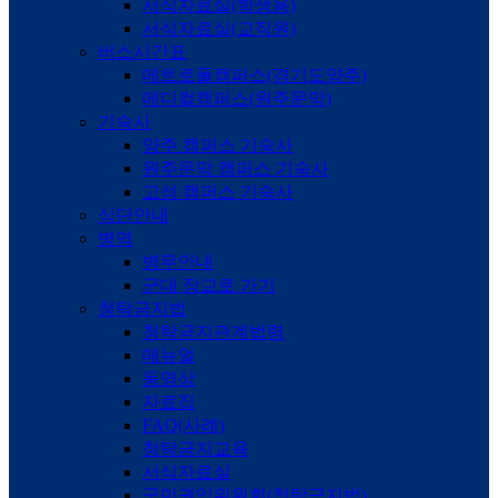
서식자료실(학생용)
서식자료실(교직원)
버스시간표
메트로폴캠퍼스(경기도양주)
메디컬캠퍼스(원주문막)
기숙사
양주 캠퍼스 기숙사
원주문막 캠퍼스 기숙사
고성 캠퍼스 기숙사
식단안내
병역
병무안내
군대 장교로 가기
청탁금지법
청탁금지관계법령
매뉴얼
동영상
자료집
FAQ(사례)
청탁금지교육
서식자료실
국민권익위원회(청탁금지법)