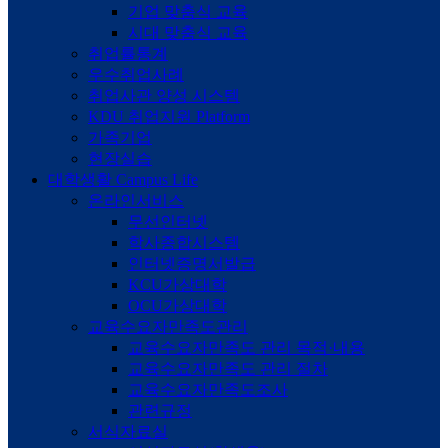
기업 맞춤식 교육
시대 맞춤식 교육
취업률통계
우수취업사례
취업사관 양성 시스템
KDU 취업지원 Platform
가족기업
현장실습
대학생활
Campus Life
온라인서비스
무선인터넷
학사종합시스템
인터넷증명서발급
KCU가상대학
OCU가상대학
교육수요자만족도관리
교육수요자만족도 관리 목적·내용
교육수요자만족도 관리 절차
교육수요자만족도조사
관련규정
서식자료실