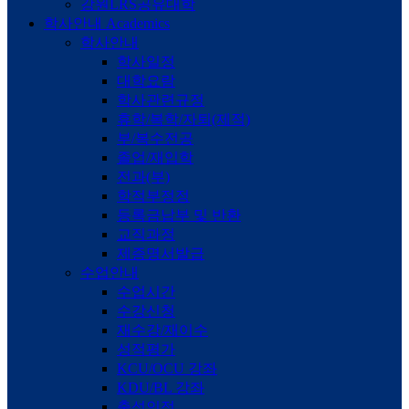
강원LRS공유대학
학사안내
Academics
학사안내
학사일정
대학요람
학사관련규정
휴학/복학/자퇴(제적)
부/복수전공
졸업/재입학
전과(부)
학적부정정
등록금납부 및 반환
교직과정
제증명서발급
수업안내
수업시간
수강신청
재수강/재이수
성적평가
KCU/OCU 강좌
KDU/BL 강좌
출석인정