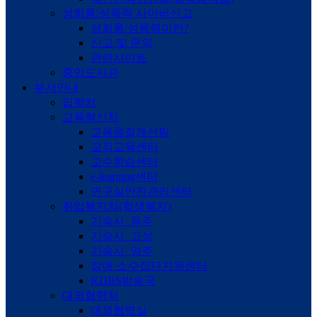
성희롱/성폭력 사이버신고
성희롱/성폭력이란?
신고 및 문의
관련사이트
중앙도서관
부서안내
입학처
교육혁신처
교육품질개선팀
교직교육센터
교수학습센터
e-learning센터
연구실안전관리센터
취업복지처(학생복지)
기숙사_원주
기숙사_고성
기숙사_양주
장애·소수집단지원센터
KDBS방송국
대외협력처
대외협력실