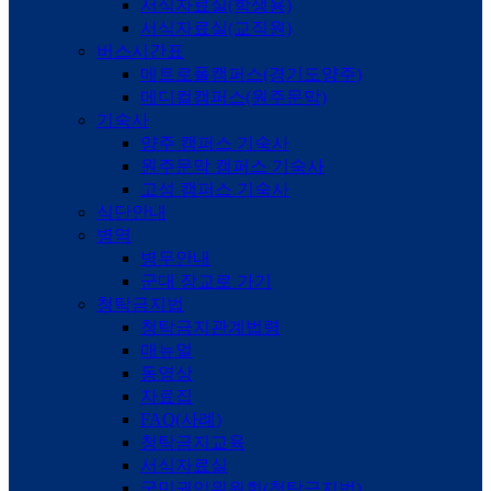
서식자료실(학생용)
서식자료실(교직원)
버스시간표
메트로폴캠퍼스(경기도양주)
메디컬캠퍼스(원주문막)
기숙사
양주 캠퍼스 기숙사
원주문막 캠퍼스 기숙사
고성 캠퍼스 기숙사
식단안내
병역
병무안내
군대 장교로 가기
청탁금지법
청탁금지관계법령
매뉴얼
동영상
자료집
FAQ(사례)
청탁금지교육
서식자료실
국민권익위원회(청탁금지법)