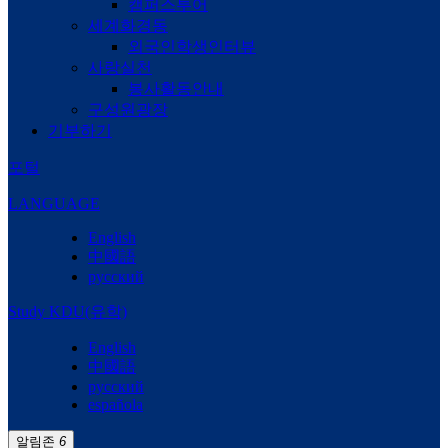
캠퍼스투어
세계화경동
외국인학생인터뷰
사랑실천
봉사활동안내
구성원광장
기부하기
포털
LANGUAGE
English
中國語
русский
Study KDU(유학)
English
中國語
русский
española
알림존
6