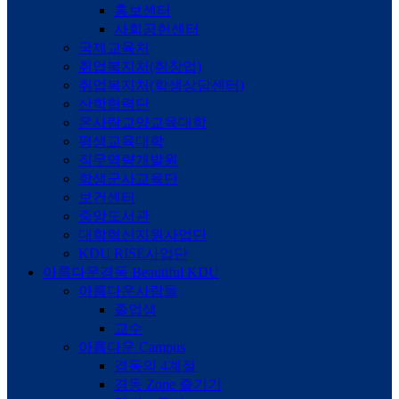
홍보센터
사회공헌센터
국제교육처
취업복지처(취창업)
취업복지처(학생상담센터)
산학협력단
온사람교양교육대학
평생교육대학
직무역량개발원
학생군사교육단
보건센터
중앙도서관
대학혁신지원사업단
KDU RISE사업단
아름다운경동
Beautiful KDU
아름다운사람들
졸업생
교수
아름다운 Campus
경동의 4계절
경동 Zone 즐기기