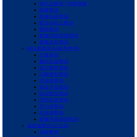
유아교육과 *사범계열
체육학과
컴퓨터공학과
항공서비스학과
행정학과
호텔관광경영학과
호텔조리학과
메디컬캠퍼스(원주문막)
간호학과
물리치료학과
보건행정학과
사회복지학과
안경광학과
응급구조학과
임상병리학과
작업치료학과
치기공학과
치위생학과
호텔관광경영학과
글로벌캠퍼스(고성)
국제학부