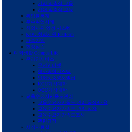
기업 맞춤식 교육
시대 맞춤식 교육
취업률통계
우수취업사례
취업사관 양성 시스템
KDU 취업지원 Platform
가족기업
현장실습
대학생활
Campus Life
온라인서비스
무선인터넷
학사종합시스템
인터넷증명서발급
KCU가상대학
OCU가상대학
교육수요자만족도관리
교육수요자만족도 관리 목적·내용
교육수요자만족도 관리 절차
교육수요자만족도조사
관련규정
서식자료실