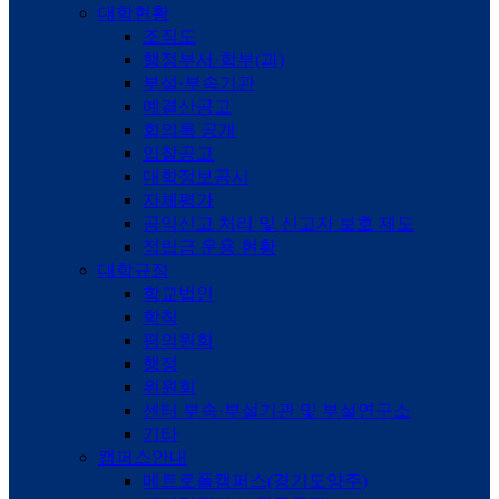
대학현황
조직도
행정부서·학부(과)
부설·부속기관
예결산공고
회의록 공개
입찰공고
대학정보공시
자체평가
공익신고 처리 및 신고자 보호 제도
적립금 운용 현황
대학규정
학교법인
학칙
평의원회
행정
위원회
센터 부속·부설기관 및 부설연구소
기타
캠퍼스안내
메트로폴캠퍼스(경기도양주)