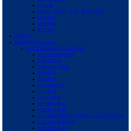
UI·심볼
캐릭터, 캠퍼스 전경, 홍보동영상
대학특성
대학연혁
학교법인
입학안내
학과안내
Department
메트로폴캠퍼스(경기도양주)
건설시스템공학과
건축공학과
건축디자인학과
경영학과
경찰학과
국제융합학부
군사학과
디자인학과
보건행정학과
사회복지학과
소프트웨어융합보안학과(소프트웨어학과)
스포츠마케팅학과
외식사업학과