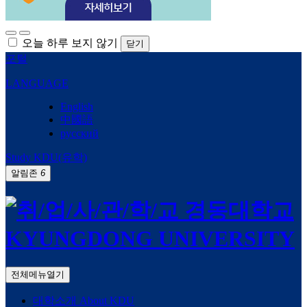
오늘 하루 보지 않기
닫기
포털
LANGUAGE
English
中國語
русский
Study KDU(유학)
알림존
6
전체메뉴열기
대학소개
About KDU