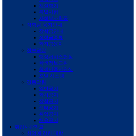
계절학기
특별시험
사회봉사활동
장학금·융자안내
장학금안내
장학금종류
학자금융자
정보광장
행정서비스헌장
학생정보교환
학생만족민원실
포털 시스템
경동알림
일반공지
학사공지
장학공지
센터공지
취업공지
채용공지
취업사관학교
취업에 강한 대학