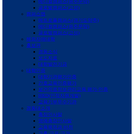
메디컬캠퍼스(원주문막)
글로벌캠퍼스(고성)
캠퍼스맵
메트로폴캠퍼스(경기도양주)
메디컬캠퍼스(원주문막)
글로벌캠퍼스(고성)
해외자매대학
홍보관
경동소식
보도자료
대학발전기금
대학인증
대학기관평가인증
간호교육인증평가
보건의료정보관리교육 평가·인증
HRD(인적자원개발)
교육기부우수기관
경동대소개
총장인사말
명예총장인사말
교육목적과 비전
교훈·교표·교가